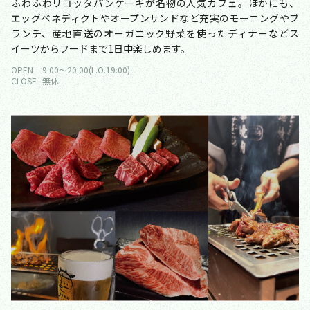
ふわふわリコッタパンケーキが名物の人気カフェ。ほかにも、
エッグベネディクトやオープンサンドなど充実のモーニングやブ
ランチ、産地直送のオーガニック野菜を使ったディナーなどス
イーツからフードまで1日中楽しめます。
OPEN
9:00〜20:00(L.O.19:00)
CLOSE
無休