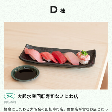
D
棟
大起水産回転寿司なノにわ店
D-1
回転寿司
鮮度にこだわる大阪発の回転寿司店。鮮魚店が営むお店とあっ