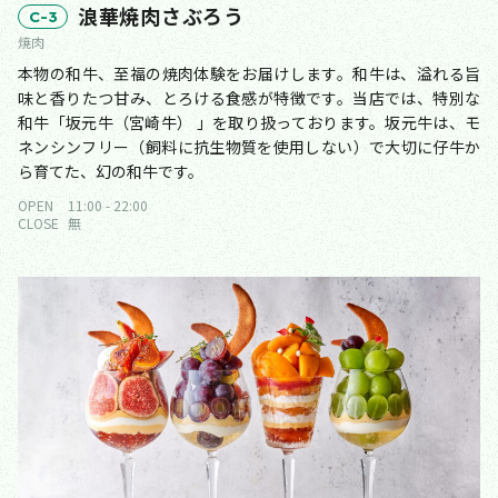
浪華焼肉さぶろう
C-3
焼肉
本物の和牛、至福の焼肉体験をお届けします。和牛は、溢れる旨
味と香りたつ甘み、とろける食感が特徴です。当店では、特別な
和牛「坂元牛（宮崎牛） 」を取り扱っております。坂元牛は、モ
ネンシンフリー（飼料に抗生物質を使用しない）で大切に仔牛か
ら育てた、幻の和牛です。
OPEN
11:00 - 22:00
CLOSE
無