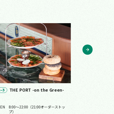
Beer &
B-4
THE PORT -on the Green-
-3
る
PEN
8:00〜22:00（21:00オーダーストッ
OPEN
11:00〜
プ）
プ）