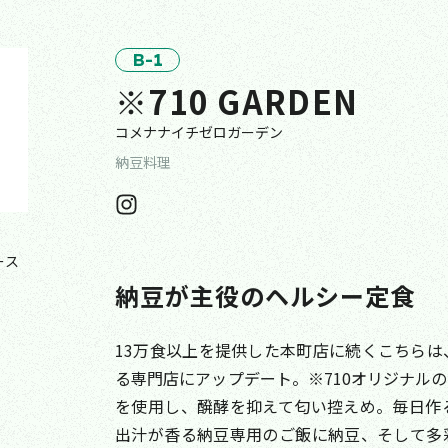
B-1
※710 GARDEN
コメナナイチゼロガーデン
納豆料理
ース
納豆が主役のヘルシー定食
13万食以上を提供した本町店に続くこちら
る専門店にアップデート。※710オリジナル
を使用し、醗酵を抑えて匂い控えめ。毎日作
出汁が香る納豆専用のご飯に納豆、そして多