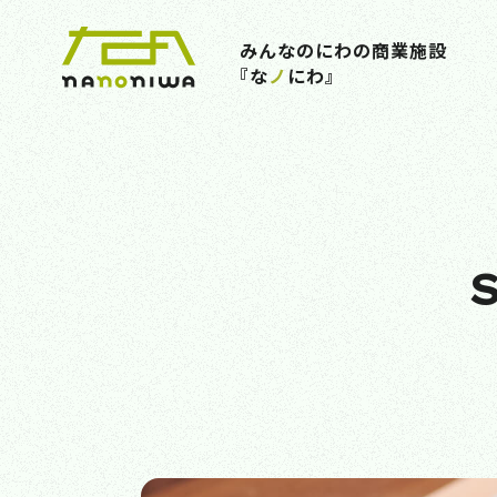
みんなのにわの商業施設
『な
ノ
にわ』