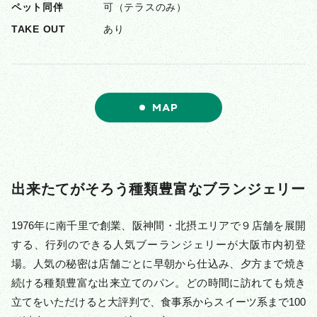
ペット同伴
可（テラスのみ）
TAKE OUT
あり
MAP
出来たてがそろう種類豊富なブランジェリー
1976年に南千里で創業、阪神間・北摂エリアで９店舗を展開
する、行列のできる人気ブーランジェリーが大阪市内初登
場。人気の秘密は店舗ごとに早朝から仕込み、夕方まで焼き
続ける種類豊富な出来立てのパン。どの時間に訪れても焼き
立てをいただけると大評判で、食事系からスイーツ系まで100