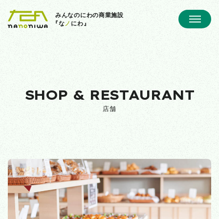
みんなのにわの商業施設
『な
ノ
にわ』
SHOP & RESTAURANT
店舗