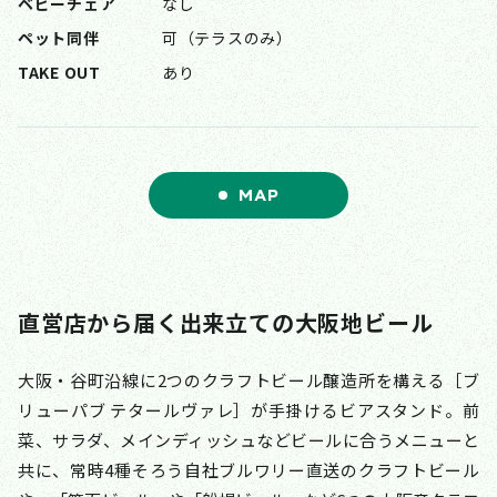
ベビーチェア
なし
ペット同伴
可（テラスのみ）
TAKE OUT
あり
MAP
直営店から届く出来立ての大阪地ビール
大阪・谷町沿線に2つのクラフトビール醸造所を構える［ブ
リューパブ テタールヴァレ］が手掛けるビアスタンド。前
菜、サラダ、メインディッシュなどビールに合うメニューと
共に、常時4種そろう自社ブルワリー直送のクラフトビール